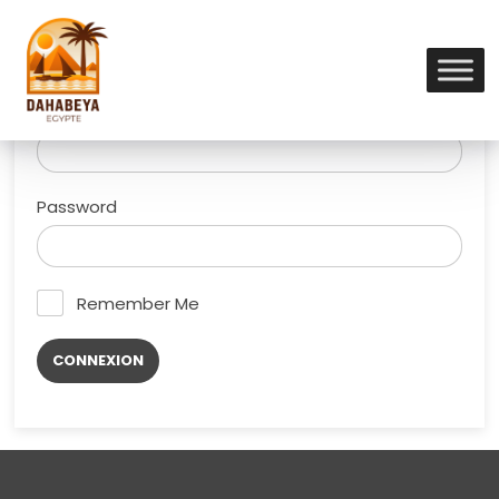
Vous n’avez pas encore de compte ?
Créer un
compte
. Forgotten your password?
Reset it here
.
Username
Password
Remember Me