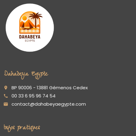
Dahabeya Egypte
BP 90006 - 13881 Gémenos Cedex
place
00 33 6 95 96 74 54
call
contact@dahabeyaegypte.com
email
Infos pratiques