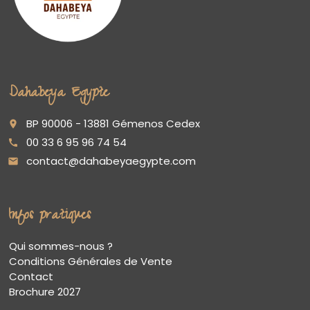
Dahabeya Egypte
BP 90006 - 13881 Gémenos Cedex
place
00 33 6 95 96 74 54
call
contact@dahabeyaegypte.com
email
Infos pratiques
Qui sommes-nous ?
Conditions Générales de Vente
Contact
Brochure 2027