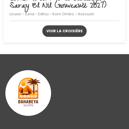
Saray El Nil (nouveauté 2027)
Louxor - Esna - Edfou - Kom Ombo - Assouan
VOIR LA CROISIÈRE