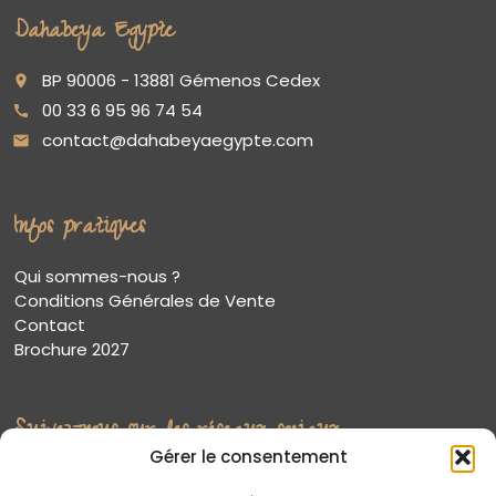
Dahabeya Egypte
BP 90006 - 13881 Gémenos Cedex
place
00 33 6 95 96 74 54
call
contact@dahabeyaegypte.com
email
Infos pratiques
Qui sommes-nous ?
Conditions Générales de Vente
Contact
Brochure 2027
Suivez-nous sur les réseaux sociaux
Gérer le consentement