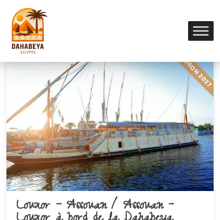
Nil
SAISON 2027
Louxor – Assouan / Assouan –
Louxor à bord de la Dahabeya