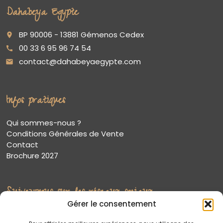
Dahabeya Egypte
BP 90006 - 13881 Gémenos Cedex
place
00 33 6 95 96 74 54
call
contact@dahabeyaegypte.com
email
Infos pratiques
Qui sommes-nous ?
Conditions Générales de Vente
Contact
Brochure 2027
Suivez-nous sur les réseaux sociaux
Gérer le consentement