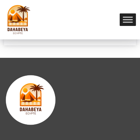
Chambre double
(+690€/pers.)