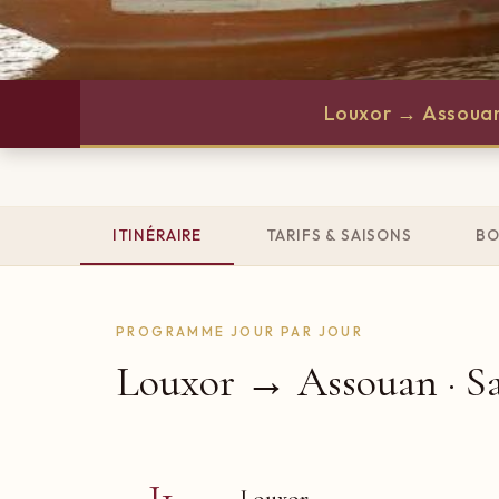
Louxor → Assoua
ITINÉRAIRE
TARIFS & SAISONS
BO
PROGRAMME JOUR PAR JOUR
Louxor → Assouan · S
J1