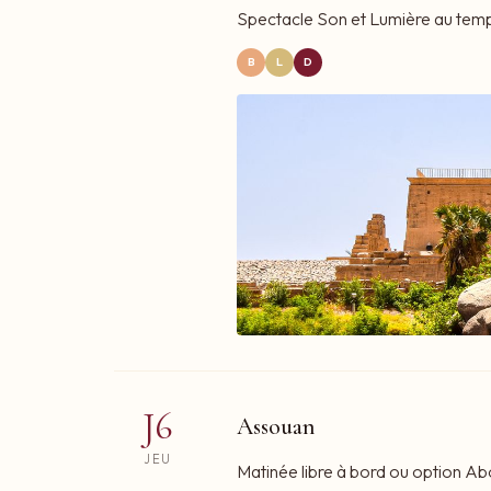
Spectacle Son et Lumière au templ
B
L
D
J6
Assouan
JEU
Matinée libre à bord ou option Ab