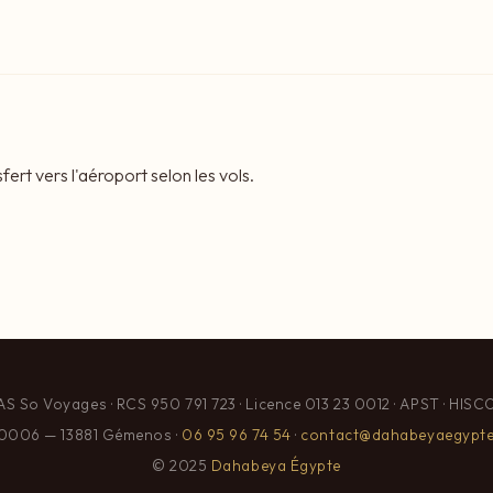
rt vers l'aéroport selon les vols.
AS So Voyages · RCS 950 791 723 · Licence 013 23 0012 · APST · HISC
0006 — 13881 Gémenos ·
06 95 96 74 54
·
contact@dahabeyaegypt
© 2025
Dahabeya Égypte