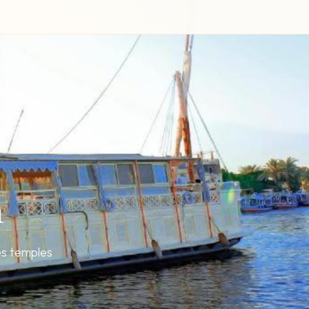
n
des temples