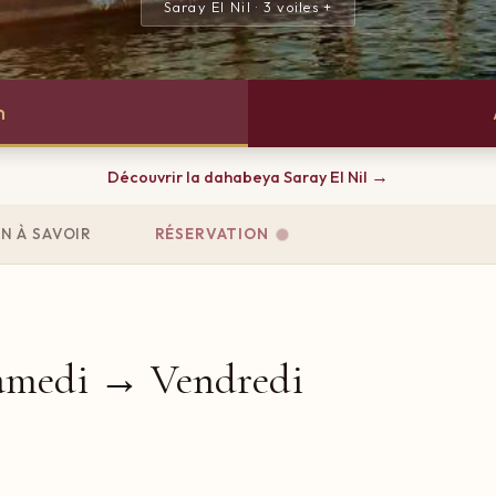
Saray El Nil · 3 voiles +
n
Découvrir la dahabeya Saray El Nil
N À SAVOIR
RÉSERVATION
amedi → Vendredi