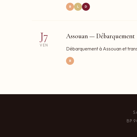
B
L
D
J7
Assouan — Débarquement
VEN
Débarquement à Assouan et transfe
B
S
BP 9